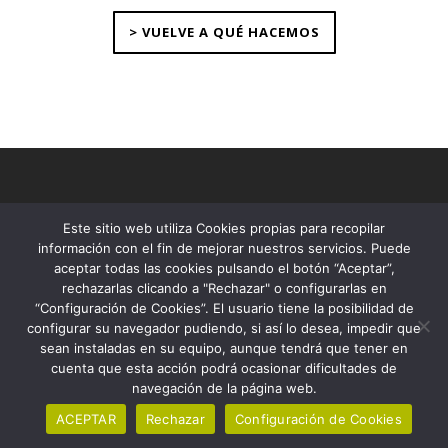
> VUELVE A QUÉ HACEMOS
www.fundacioroure.org
Este sitio web utiliza Cookies propias para recopilar
información con el fin de mejorar nuestros servicios. Puede
T. 93.295.60.13
aceptar todas las cookies pulsando el botón “Aceptar”,
Contacta
rechazarlas clicando a "Rechazar" o configurarlas en
Mapa web
“Configuración de Cookies”. El usuario tiene la posibilidad de
© Fundació Roure 2026
configurar su navegador pudiendo, si así lo desea, impedir que
sean instaladas en su equipo, aunque tendrá que tener en
cuenta que esta acción podrá ocasionar dificultades de
navegación de la página web.
Canal Ético
Aviso Legal
ACEPTAR
Rechazar
Configuración de Cookies
Política de privacidad y de cookies