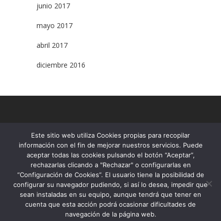
junio 2017
mayo 2017
abril 2017
diciembre 2016
Este sitio web utiliza Cookies propias para recopilar
www.fundacioroure.org
información con el fin de mejorar nuestros servicios. Puede
T. 93.295.60.13
aceptar todas las cookies pulsando el botón “Aceptar”,
Contacta
rechazarlas clicando a "Rechazar" o configurarlas en
Mapa web
“Configuración de Cookies”. El usuario tiene la posibilidad de
© Fundació Roure 2026
configurar su navegador pudiendo, si así lo desea, impedir que
sean instaladas en su equipo, aunque tendrá que tener en
cuenta que esta acción podrá ocasionar dificultades de
navegación de la página web.
Canal Ético