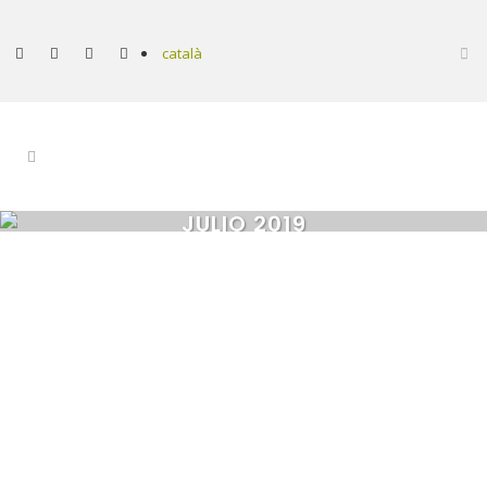
català
JULIO 2019
Editorial Llum Delàs Junio del
2019
03/07/2019 La Fundación Roure ha
llegado a la mayoría de edad. ¿Habéis
visto la portada de la última memoria? El
Roble ya tiene bellotas. El fruto ha podido
madurar e incluso se ve. Los más viejos
recordaréis cuando...