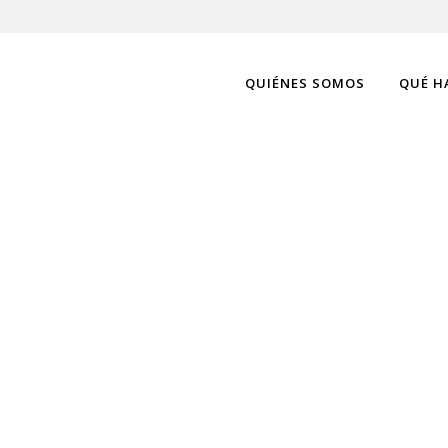
QUIÉNES SOMOS
QUÉ H
ÓN PARA LA VIDA 
n un
lante
ure ha
ión
er y