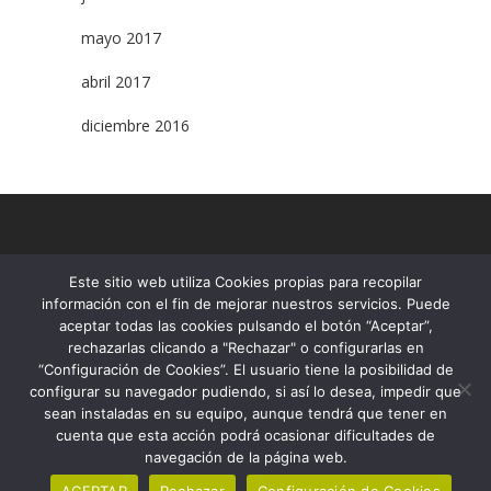
mayo 2017
abril 2017
diciembre 2016
Este sitio web utiliza Cookies propias para recopilar
www.fundacioroure.org
información con el fin de mejorar nuestros servicios. Puede
T. 93.295.60.13
aceptar todas las cookies pulsando el botón “Aceptar”,
Contacta
rechazarlas clicando a "Rechazar" o configurarlas en
Mapa web
“Configuración de Cookies”. El usuario tiene la posibilidad de
© Fundació Roure 2026
configurar su navegador pudiendo, si así lo desea, impedir que
sean instaladas en su equipo, aunque tendrá que tener en
cuenta que esta acción podrá ocasionar dificultades de
navegación de la página web.
Canal Ético
Aviso Legal
ACEPTAR
Rechazar
Configuración de Cookies