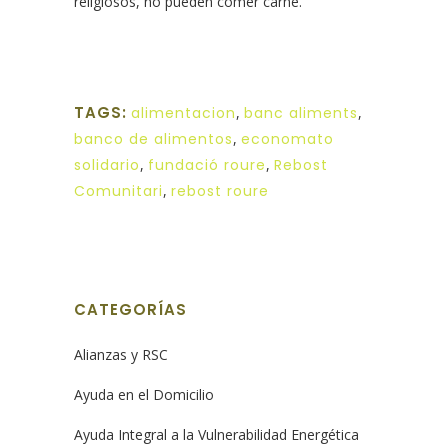
religiosos, no pueden comer carne.
TAGS:
alimentacion
,
banc aliments
,
banco de alimentos
,
economato
solidario
,
fundació roure
,
Rebost
Comunitari
,
rebost roure
CATEGORÍAS
Alianzas y RSC
Ayuda en el Domicilio
Ayuda Integral a la Vulnerabilidad Energética