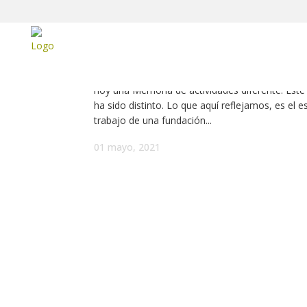
Ya está aquí la Memoria 2020
01/05/2021 carta de la presidenta Os presenta
hoy una Memoria de actividades diferente. Este
ha sido distinto. Lo que aquí reflejamos, es el es
trabajo de una fundación...
01 mayo, 2021