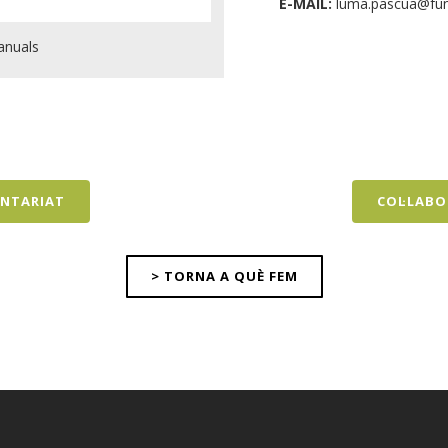
E-MAIL:
luma.pascua@fun
anuals
UNTARIAT
COL·LABO
> TORNA A QUÈ FEM