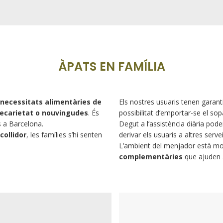
ÀPATS EN FAMÍLIA
necessitats alimentàries de
Els nostres usuaris tenen garanti
precarietat o nouvingudes
. És
possibilitat d’emportar-se el sop
s a Barcelona.
Degut a l’assistència diària po
collidor
, les famílies s’hi senten
derivar els usuaris a altres serv
L’ambient del menjador està molt
complementàries
que ajuden a