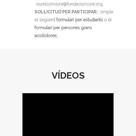
viureiconviure@fundacioroure.org
SOL·LICITUD PER PARTICIPAR:
omple
el següent
formulari per estudiants
o el
formulari per persones grans
acollidores
.
VÍDEOS