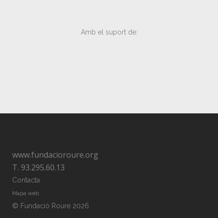
Amb el suport de:
www.fundacioroure.org
T. 93.295.60.13
Contacta
Mapa web
© Fundació Roure 2026