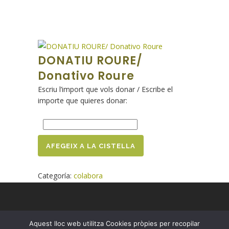
DONATIU ROURE/
Donativo Roure
Escriu l’import que vols donar / Escribe el
importe que quieres donar:
D
AFEGEIX A LA CISTELLA
O
Categoría:
colabora
N
A
T
Aquest lloc web utilitza Cookies pròpies per recopilar
www.fundacioroure.org