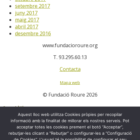
setembre 2017
juny 2017
maig 2017
abril 2017
desembre 2016
www.fundacioroure.org
T. 93.295.60.13
Contacta
Mapa web
© Fundació Roure 2026
Canal ètic
Aquest lloc web utilitza Cookies pròpies per recopilar
informació amb la finalitat de millorar els nostres serveis. Pot
Canal Ètic
acceptar totes les cookies prement el botó “Acceptar”,
rebutjar-les clicant a "Rebutjar" o configurar-les a “Configuració
Avís legal
de Cookies”. L'usuari té la possibilitat de configurar el seu