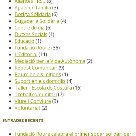
Aliances i RSC
(8)
Àpats en família
(3)
Botiga Solidària
(6)
Bugaderia Solidària
(4)
Centre de dia
(6)
Dutxes Socials
(1)
Educació
(1)
Fundació Roure
(36)
L'Editorial
(11)
Mediació per la Vida Autònoma
(2)
Rebost Comunitari
(9)
Roure en els mitjans
(1)
Suport en els domicilis
(4)
Taller i Escola de Costura
(16)
Treball comunitari
(7)
Viure i Conviure
(3)
Voluntariat
(2)
ENTRADES RECENTS
Fundació Roure celebra el primer sopar solidari per