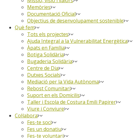
Missió, visió i valors
Memòries
Documentació Oficial
Objectius de desenvolupament sostenible
Què fem
Tots els projectes
Ajuda Integral a la Vulnerabilitat Energètica
Àpats en Família
Botiga Solidària
Bugaderia Solidària
Centre de Dia
Dutxes Socials
Mediació per la Vida Autònoma
Rebost Comunitari
Suport en els Domicilis
Taller i Escola de Costura Emili Papirer
Viure i Conviure
Col·labora
Fes-te soci
Fes un donatiu
Fes-te voluntari