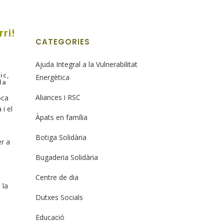
ri!
CATEGORIES
Ajuda Integral a la Vulnerabilitat
ic,
Energètica
la
Aliances i RSC
oca
i el
Àpats en família
Botiga Solidària
er a
Bugaderia Solidària
Centre de dia
 la
Dutxes Socials
Educació