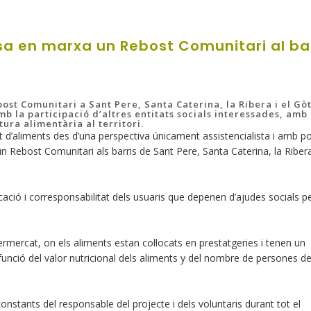
a en marxa un Rebost Comunitari al bar
bost Comunitari a Sant Pere, Santa Caterina, la Ribera i el Gòt
b la participació d’altres entitats socials interessades, amb 
ura alimentària al territori.
 d’aliments des d’una perspectiva únicament assistencialista i amb p
un Rebost Comunitari als barris de Sant Pere, Santa Caterina, la Ribera 
ació i corresponsabilitat dels usuaris que depenen d’ajudes socials p
rmercat, on els aliments estan col·locats en prestatgeries i tenen un
 funció del valor nutricional dels aliments y del nombre de persones de
tants del responsable del projecte i dels voluntaris durant tot el