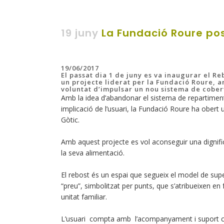
19 juny
La Fundació Roure pos
19/06/2017
El passat dia 1 de juny es va inaugurar el Re
un projecte liderat per la Fundació Roure, am
voluntat d’impulsar un nou sistema de cobert
Amb la idea d’abandonar el sistema de repartiment
implicació de l’usuari, la Fundació Roure ha obert 
Gòtic.
Amb aquest projecte es vol aconseguir una dignific
la seva alimentació.
El rebost és un espai que segueix el model de supe
“preu”, simbolitzat per punts, que s’atribueixen en
unitat familiar.
L’usuari compta amb l’acompanyament i suport cons