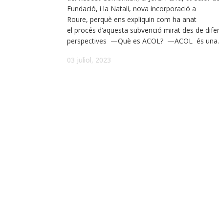
Fundació, i la Natali, nova incorporació a
Roure, perquè ens expliquin com ha anat
el procés d’aquesta subvenció mirat des de dife
perspectives —Què es ACOL? —ACOL és una..
03 juliol, 2023