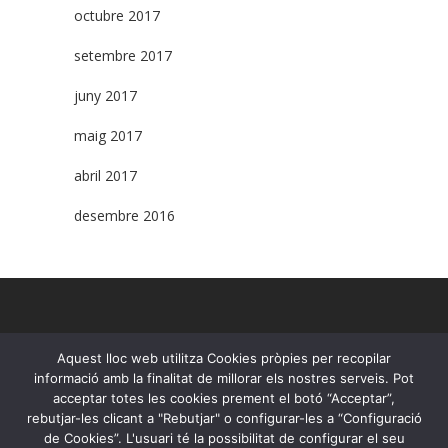
octubre 2017
setembre 2017
juny 2017
maig 2017
abril 2017
desembre 2016
www.fundacioroure.org
Aquest lloc web utilitza Cookies pròpies per recopilar
informació amb la finalitat de millorar els nostres serveis. Pot
T. 93.295.60.13
acceptar totes les cookies prement el botó “Acceptar”,
Contacta
rebutjar-les clicant a "Rebutjar" o configurar-les a “Configuració
Mapa web
de Cookies”. L'usuari té la possibilitat de configurar el seu