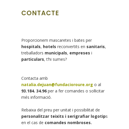
CONTACTE
Proporcionem mascaretes i bates per
hospitals
,
hotels
reconvertits en
sanitaris
,
treballadors
municipals
,
empreses
i
particulars
, t’hi sumes?
Contacta amb
natalia.dejuan@fundacioroure.org
o al
93.184. 34.96
per a fer comandes o sol·licitar
més informació.
Rebaixa del preu per unitat i possibilitat de
personalitzar teixits i serigrafiar logotip
s
en el cas de
comandes nombroses.