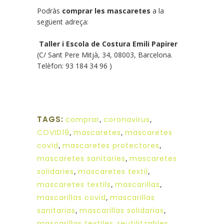
Podràs
comprar les mascaretes
a la
següent adreça:
Taller i Escola de Costura Emili Papirer
(C/ Sant Pere Mitjà, 34, 08003, Barcelona.
Telèfon: 93 184 34 96 )
TAGS:
comprar
,
coronavirus
,
COVID19
,
mascaretes
,
mascaretes
covid
,
mascaretes protectores
,
mascaretes sanitaries
,
mascaretes
solidaries
,
mascaretes textil
,
mascaretes textils
,
mascarillas
,
mascarillas covid
,
mascarillas
sanitarias
,
mascarillas solidarias
,
mascarillas textiles
,
reutilitzables
,