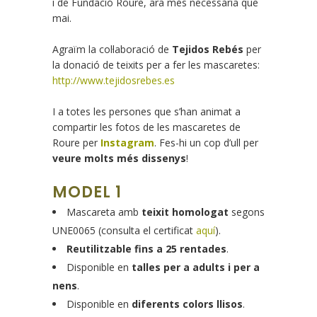
i de Fundació Roure, ara més necessària que
mai.
Agraïm la col·laboració de
Tejidos Rebés
per
la donació de teixits per a fer les mascaretes:
http://www.tejidosrebes.es
I a totes les persones que s’han animat a
compartir les fotos de les mascaretes de
Roure per
Instagram
. Fes-hi un cop d’ull per
veure molts més dissenys
!
MODEL 1
Mascareta amb
teixit homologat
segons
UNE0065 (consulta el certificat
aquí
).
Reutilitzable fins a 25 rentades
.
Disponible en
talles
per a adults i per a
nens
.
Disponible en
diferents colors llisos
.