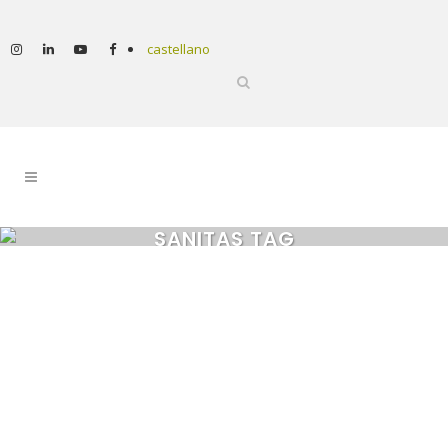
castellano
SANITAS TAG
Uniformes fets al Taller de
Costura de la marca
Circoolar guanyen un premi
internacional amb Sanitas
10/01/2022 El Taller i Escola de Costura
Emili Papirer ha dit adéu al 2021 amb una
gran notícia! Gràcies a la seva producció