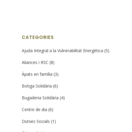
d’uniformes sanitaris de la...
10 gener, 2022
CATEGORIES
Ajuda Integral a la Vulnerabilitat Energètica
(5)
Aliances i RSC
(8)
Àpats en família
(3)
Botiga Solidària
(6)
Bugaderia Solidària
(4)
Centre de dia
(6)
Dutxes Socials
(1)