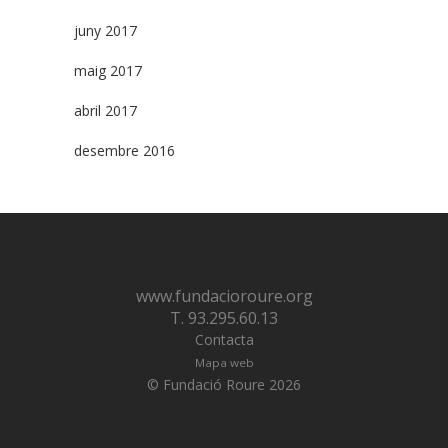
juny 2017
maig 2017
abril 2017
desembre 2016
www.fundacioroure.org
T. 93.295.60.13
Contacta
Mapa web
© Fundació Roure 2026