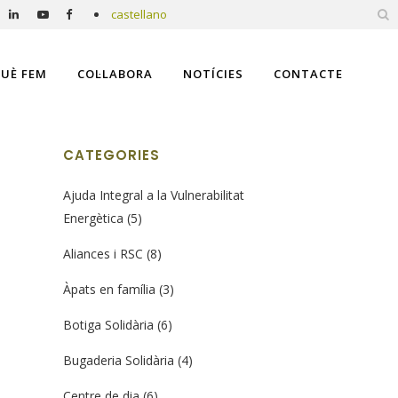
castellano
UÈ FEM
COL·LABORA
NOTÍCIES
CONTACTE
CATEGORIES
AG
Ajuda Integral a la Vulnerabilitat
Energètica
(5)
Aliances i RSC
(8)
Àpats en família
(3)
Botiga Solidària
(6)
Bugaderia Solidària
(4)
Centre de dia
(6)