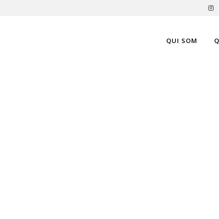
QUI SOM
Q
UGADERIA ROURE T
:
n de
ir
a