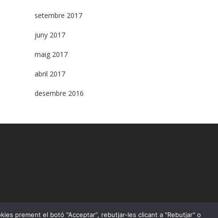
setembre 2017
juny 2017
maig 2017
abril 2017
desembre 2016
okies prement el botó “Acceptar”, rebutjar-les clicant a "Rebutjar" o