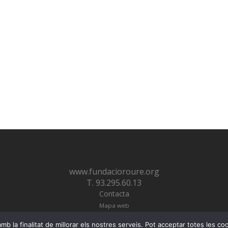
www.fundacioroure.org
T. 93.295.60.13
Contacta
Mapa web
© Fundació Roure 2026
b la finalitat de millorar els nostres serveis. Pot acceptar totes les co