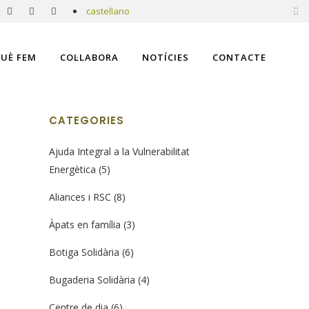
castellano
UÈ FEM
COL·LABORA
NOTÍCIES
CONTACTE
TAG
CATEGORIES
Ajuda Integral a la Vulnerabilitat
Energètica
(5)
Aliances i RSC
(8)
Àpats en família
(3)
Botiga Solidària
(6)
Bugaderia Solidària
(4)
Centre de dia
(6)