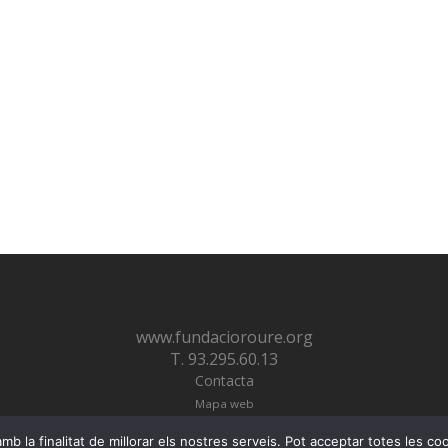
www.fundacioroure.org
T. 93.295.60.13
Contacta
Mapa web
© Fundació Roure 2026
b la finalitat de millorar els nostres serveis. Pot acceptar totes les co