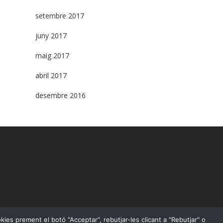
setembre 2017
juny 2017
maig 2017
abril 2017
desembre 2016
okies prement el botó “Acceptar”, rebutjar-les clicant a "Rebutjar" o