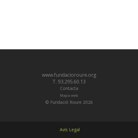
www.fundacioroure.org
T. 93.295.60.13
Contacta
Mapa web
© Fundació Roure 2026
Avís Legal