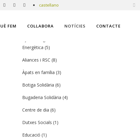
castellano
CATEGORIES
UÈ FEM
COL·LABORA
NOTÍCIES
CONTACTE
Ajuda Integral a la Vulnerabilitat
Energètica
(5)
Aliances i RSC
(8)
Àpats en família
(3)
Botiga Solidària
(6)
Bugaderia Solidària
(4)
Centre de dia
(6)
Dutxes Socials
(1)
Educació
(1)